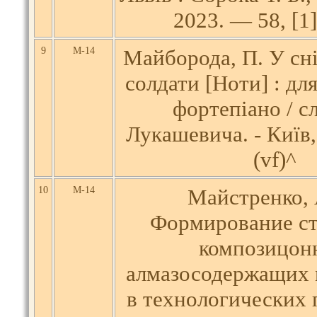
2023. — 58, [1] 
9
М-14
Майборода, П. У сн
солдати [Ноти] : дл
фортепіано / с
Лукашевича. - Київ, 
(vf)^
10
М-14
Майстренко, 
Формирование с
композицон
алмазосодержащих 
в технологических 