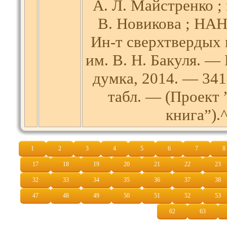
А. Л. Майстренко ; 
В. Новикова ; НА
Ин-т сверхтвердых 
им. В. Н. Бакуля. — 
думка, 2014. — 341, [
табл. — (Проект 
книга”).
1
2
3
4
5
6
7
8
17
18
19
20
21
22
23
32
33
34
35
36
37
38
47
48
49
50
51
52
53
62
63