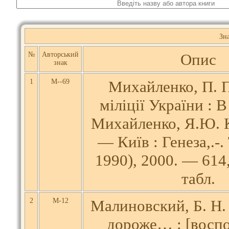
Зн
№
Авторський
Опис
знак
1
М--69
Михайленко, П. П
міліції України : В 
Михайленко, Я.Ю. 
— Київ : Генеза,.-. 
1990), 2000. — 614, [
табл.
2
М-12
Малиновский, Б. Н.
дороже… : [восп