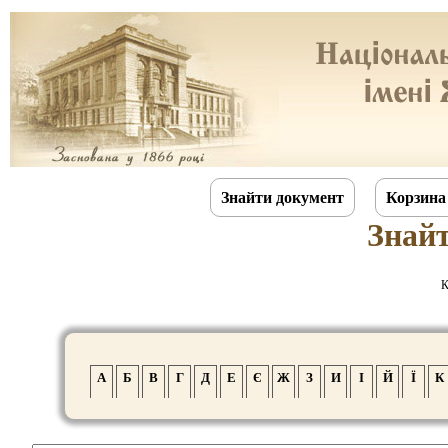
Знайти документ
Корзина
Знай
К
А
Б
В
Г
Д
Е
Є
Ж
З
И
І
Й
Ї
К