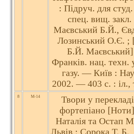
: Підруч. для студ.
спец. вищ. закл. 
Маєвський Б.Й., Єв
Лозинський О.Є. ; 
Б.Й. Маєвський] 
Франків. нац. техн. 
газу. — Київ : На
2002. — 403 с. : іл.,
8
М-14
Твори у перекладі
фортепіано [Ноти]
Наталія та Остап 
Львів : Сорока Т. Б., 