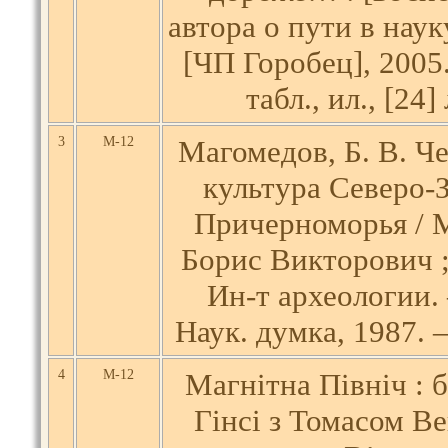
автора о пути в наук
[ЧП Горобец], 2005.
табл., ил., [24] 
3
М-12
Магомедов, Б. В. Ч
культура Северо-
Причерноморья / 
Борис Викторович 
Ин-т археологии.
Наук. думка, 1987. —
4
М-12
Магнітна Північ : 
Гінсі з Томасом В