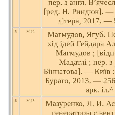
пер. з англ. В’ячес
[ред. Н. Риндюк]. — 
літера, 2017. — 5
5
М-12
Магмудов, Ягуб. 
хід ідей Гейдара Ал
Магмудов ; [відп.
Мадатлі ; пер. з 
Біннатова]. — Київ :
Бураго, 2013. — 256, 
арк. іл.^
6
М-13
Мазуренко, Л. И. 
генераторы с вен