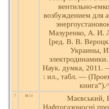
вентильно-емк
возбуждением для 
энергоустановок
Мазуренко, А. И. 
[ред. В. В. Вероц
Украины, И
электродинамики.
Наук. думка, 2011. —
: ил., табл. — (Про
книга”).
7
М-13
Маєвський, Б
Нафтогазоносні пров